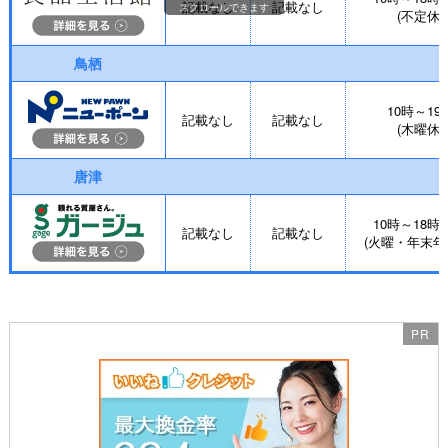
記載なし
記載なし
スクロールできます
(不定休)
鳥栖
10時～19
記載なし
記載なし
(木曜休)
唐津
10時～18時
記載なし
記載なし
(火曜・年末年