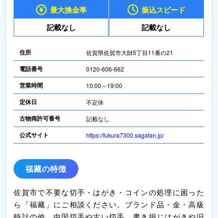
最大換金率
振込スピード
記載なし
記載なし
住所
佐賀県佐賀市大財5丁目11番の21
電話番号
0120-606-662
営業時間
10:00～19:00
定休日
不定休
古物商許可番号
記載なし
公式サイト
https://fukura7300.sagafan.jp/
福藏の特徴
佐賀市で不要な切手・はがき・コインの処理に困った
ら「福藏」にご相談ください。ブランド品・金・高級
時計の他、中国切手や古い切手、書き損じはがきや旧