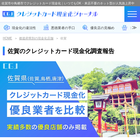
佐賀市や鳥栖市でクレジットカード現金化｜いつでもOK・来店不要のネット型が人気急上昇中
現金化の違法性
悪徳業者の手口
優良店の見極め
トラブ
HOME
都道府県別の現金化店舗
佐賀
佐賀のクレジットカード現金化調査報告