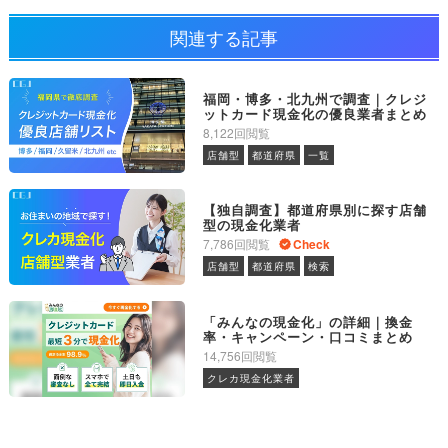
関連する記事
福岡・博多・北九州で調査｜クレジ
ットカード現金化の優良業者まとめ
8,122回閲覧
店舗型
都道府県
一覧
【独自調査】都道府県別に探す店舗
型の現金化業者
7,786回閲覧
Check
店舗型
都道府県
検索
「みんなの現金化」の詳細｜換金
率・キャンペーン・口コミまとめ
14,756回閲覧
クレカ現金化業者