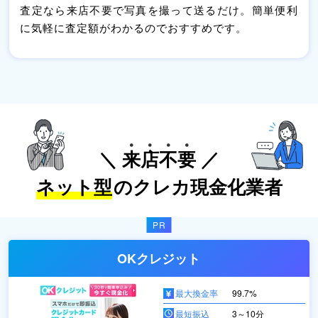
査定なら来店不要で写真を撮って送るだけ。簡単便利
に気軽に査定額がわかるのでおすすめです。
＼
来
店
不
要
／
ネット型
のクレカ現金化業者
OKクレジット
最大換金率
99.7%
最短振込
3～10分