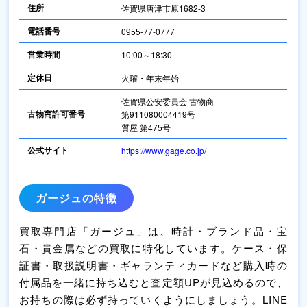
住所
佐賀県唐津市原1682-3
電話番号
0955-77-0777
営業時間
10:00～18:30
定休日
火曜・年末年始
佐賀県公安委員会 古物商
古物商許可番号
第911080004419号
質屋 第475号
公式サイト
https://www.gage.co.jp/
ガージュの特徴
買取専門店「ガージュ」は、時計・ブランド品・宝
石・貴金属などの買取に特化しています。ケース・保
証書・取扱説明書・ギャランティカードなど購入時の
付属品を一緒に持ち込むと査定額UPが見込めるので、
お持ちの際は必ず持っていくようにしましょう。LINE