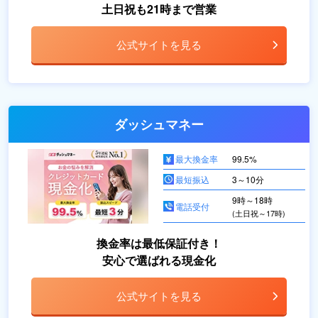
土日祝も21時まで営業
公式サイトを見る
ダッシュマネー
最大換金率
99.5%
最短振込
3～10分
9時～18時
電話受付
(土日祝～17時)
換金率は最低保証付き！
安心で選ばれる現金化
公式サイトを見る