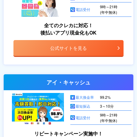
9時～21時
電話受付
(年中無休)
全てのクレカに対応！
後払いアプリ現金化もOK
公式サイトを見る
アイ・キャッシュ
最大換金率
99.2%
最短振込
3～10分
9時～21時
電話受付
(年中無休)
リピートキャンペーン実施中！