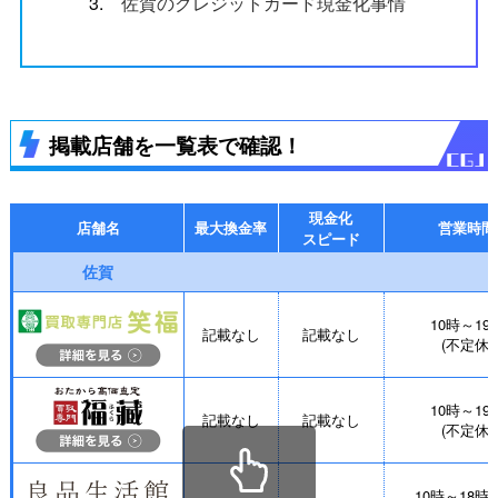
3.
佐賀のクレジットカード現金化事情
掲載店舗を一覧表で確認！
現金化
店舗名
最大換金率
営業時間
スピード
佐賀
10時～19
記載なし
記載なし
(不定休)
10時～19
記載なし
記載なし
(不定休)
10時～18時