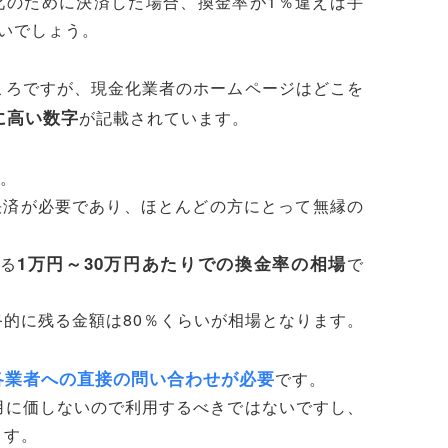
化のために決済した場合、換金率が1％違えば手
いでしょう。
ころですが、現金化業者のホームページはどこを
に高い数字
が記載されています。
。
決済が必要であり、ほとんどの方にとって無縁の
1万円～30万円あたりでの換金率の相場
る
で
的に残る金額は80％くらいが相場となります。
各業者への直接の問い合わせが必要
です。
用に価しないので利用するべきではないですし、
ます。