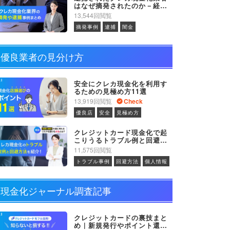
はなぜ摘発されたのか－経緯
や背景を解説
13,544回閲覧
摘発事例
逮捕
闇金
優良業者の見分け方
安全にクレカ現金化を利用す
るための見極め方11選
13,919回閲覧
Check
優良店
安全
見極め方
クレジットカード現金化で起
こりうるトラブル例と回避方
法を解説
11,575回閲覧
トラブル事例
回避方法
個人情報
現金化ジャーナル調査記事
クレジットカードの裏技まと
め｜新規発行やポイント還元