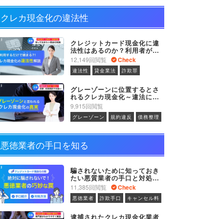
クレカ現金化の違法性
クレジットカード現金化に違
法性はあるのか？利用者が罪
に問われる可能性について
12,149回閲覧
Check
違法性
貸金業法
詐欺罪
グレーゾーンに位置するとさ
れるクレカ現金化～違法にな
らない理由とは
9,915回閲覧
グレーゾーン
規約違反
債務整理
悪徳業者の手口を知る
騙されないために知っておき
たい悪質業者の手口と対処方
法
11,385回閲覧
Check
悪徳業者
詐欺手口
キャンセル料
逮捕されたクレカ現金化業者