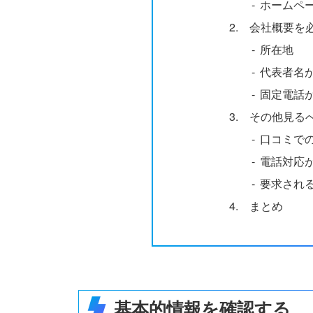
‐
ホームペ
2.
会社概要を
‐
所在地
‐
代表者名
‐
固定電話
3.
その他見る
‐
口コミで
‐
電話対応
‐
要求され
4.
まとめ
基本的情報を確認する