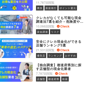
に関するお得なテクニック
11,787回閲覧
裏技
新規発行
ポイント還元
クレカがなくても可能な現金
調達法7選を紹介－危険度やメ
リット・デメリットと併せて
10,066回閲覧
Check
紹介
資金調達
リスク
安全にクレカ現金化ができる
店舗ランキング5選
21,531回閲覧
Check
優良店
ランキング
おすすめ
【独自調査】都道府県別に探
す店舗型の現金化業者
7,787回閲覧
Check
店舗型
都道府県
検索