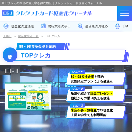
TOPクレカの本当の還元率を徹底検証｜クレジットカード現金化ジャーナル
現金化の違法性
悪徳業者の手口
優良店の見極め
トラブ
HOME
現金化業者一覧
TOPクレカ
89～98％換金率を確約
TOPクレカ
1
POINT
89～98％換金率
を確約
女性限定プランによる優遇も
2
POINT
新規や紹介で
現金プレゼント
他社からの乗り換えも優遇
3
POINT
来店不要・無審査
で即現金化
主婦や学生でも利用可能