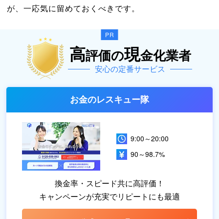
が、一応気に留めておくべきです。
高
現
評価の
金化業者
安心の定番サービス
お金のレスキュー隊
9:00～20:00
90～98.7%
換金率・スピード共に高評価！
キャンペーンが充実でリピートにも最適