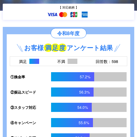
【 対応銘柄 】
令和8年度
お客様
満
足
度
アンケート結果
満足
不満
回答数：598
①換金率
57.2%
②振込スピード
56.3%
③スタッフ対応
54.0%
④キャンペーン
55.6%