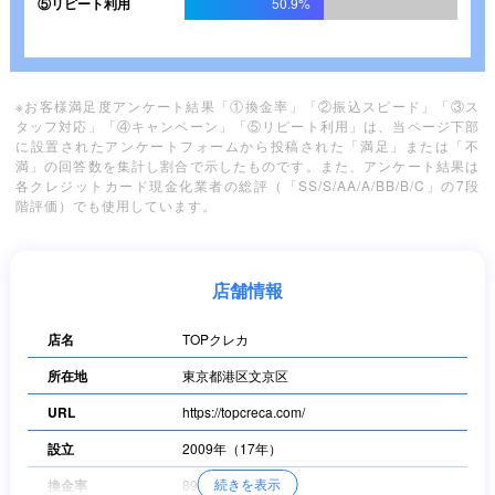
⑤リピート利用
50.9%
※お客様満足度アンケート結果「①換金率」「②振込スピード」「③ス
タッフ対応」「④キャンペーン」「⑤リピート利用」は、当ページ下部
に設置されたアンケートフォームから投稿された「満足」または「不
満」の回答数を集計し割合で示したものです。また、アンケート結果は
各クレジットカード現金化業者の総評（「SS/S/AA/A/BB/B/C」の7段
階評価）でも使用しています。
店舗情報
店名
TOPクレカ
所在地
東京都港区文京区
URL
https://topcreca.com/
設立
2009年（17年）
続きを表示
換金率
89％～98％