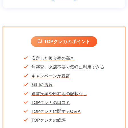
振込時間
最短5分
営業時間
9:00～19:30
新規契約で最大3万円、ご紹介で最大3万円プレ
キャンペーン
ゼント
TOPクレカ
ポイント
の
安定した換金率の高さ
無審査、来店不要で気軽に利用できる
キャンペーンが豊富
利用の流れ
運営実績や所在地の記載なし
TOPクレカの口コミ
TOPクレカに関するQ＆A
TOPクレカの総評