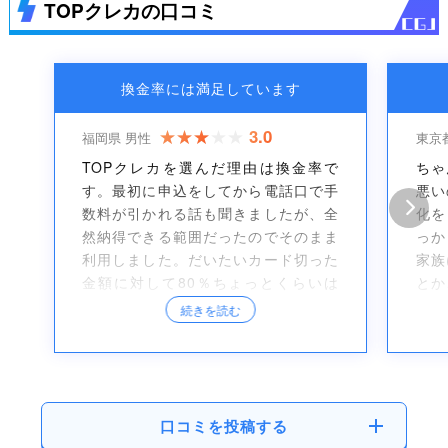
TOPクレカの口コミ
換金率には満足しています
3.0
福岡県 男性
東京
TOPクレカを選んだ理由は換金率で
ちゃ
す。最初に申込をしてから電話口で手
悪い
数料が引かれる話も聞きましたが、全
化を
然納得できる範囲だったのでそのまま
っか
利用しました。だいたいカード切った
家族
金額に対して80％ちょっとくらいは
とか
残ったと思います。対応もよかったで
を遣
続きを読む
すし、また利用することもあると思い
ない
ます。
口コミを投稿する