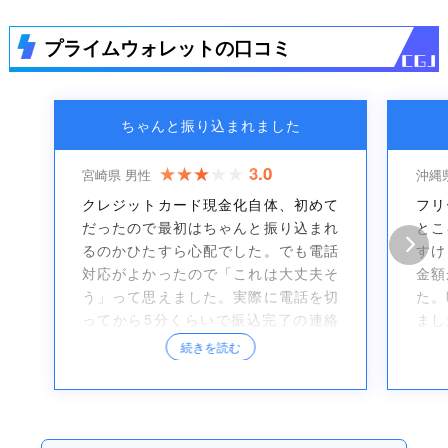
プライムウォレットの口コミ
ちゃんと振り込まれました
3.0
宮崎県 男性
沖縄
クレジットカード現金化自体、初めて
フリ
だったので最初はちゃんと振り込まれ
とこ
るのかひたすら心配でした。でも電話
すけ
対応がよかったので「これは大丈夫そ
金額
う」って思えました。実際に電話を切
た。
ってから5分くらいで振込完了の連絡
まし
が来て、すぐに確認もできました。
とこ
続きを読む
す。