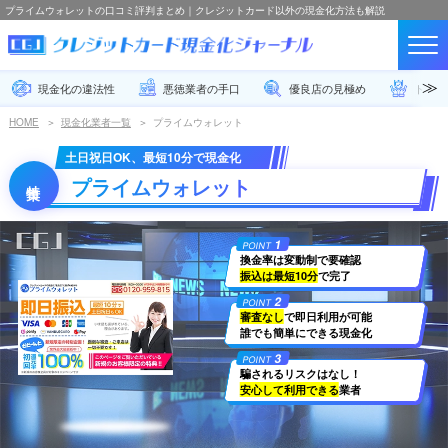
プライムウォレットの口コミ評判まとめ｜クレジットカード以外の現金化方法も解説
現金化の違法性
悪徳業者の手口
優良店の見極め
トラブ
HOME
現金化業者一覧
プライムウォレット
土日祝日OK、最短10分で現金化
プライムウォレット
1
POINT
換金率は変動制で要確認
振込は最短10分
で完了
2
POINT
審査なし
で即日利用が可能
誰でも簡単にできる現金化
3
POINT
騙されるリスクはなし！
安心して利用できる
業者