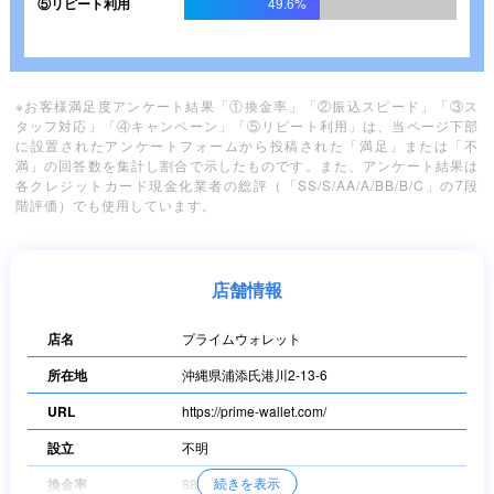
⑤リピート利用
49.6%
※お客様満足度アンケート結果「①換金率」「②振込スピード」「③ス
タッフ対応」「④キャンペーン」「⑤リピート利用」は、当ページ下部
に設置されたアンケートフォームから投稿された「満足」または「不
満」の回答数を集計し割合で示したものです。また、アンケート結果は
各クレジットカード現金化業者の総評（「SS/S/AA/A/BB/B/C」の7段
階評価）でも使用しています。
店舗情報
店名
プライムウォレット
所在地
沖縄県浦添氏港川2-13-6
URL
https://prime-wallet.com/
設立
不明
続きを表示
換金率
88％～98.3％