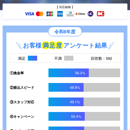
【 対応銘柄 】
令和8年度
お客様
満
足
度
アンケート結果
満足
不満
回答数：592
①換金率
56.3%
②振込スピード
48.9%
③スタッフ対応
49.1%
④キャンペーン
50.4%