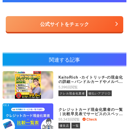
公式サイトをチェック
関連する記事
KaitoRich -カイトリッチ-の現金化
の詳細～バンドルカードやメルペイ
にも対応
5,396回閲覧
クレカ現金化業者
後払いアプリ◎
クレジットカード現金化業者の一覧
｜比較早見表でサービスのスペック
が一目でわかる
55,343回閲覧
Check
優良店
一覧