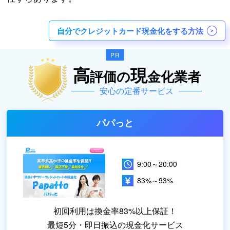
自分でクレジットカード現金化をする方法
高
現
評価の
金化業者
安心の定番サービス
パパっと
9:00～20:00
83%～93%
初回利用は換金率83%以上保証！
最短5分・即日振込の現金化サービス