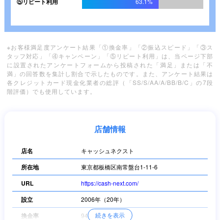
⑤リピート利用
63.1%
※お客様満足度アンケート結果「①換金率」「②振込スピード」「③ス
タッフ対応」「④キャンペーン」「⑤リピート利用」は、当ページ下部
に設置されたアンケートフォームから投稿された「満足」または「不
満」の回答数を集計し割合で示したものです。また、アンケート結果は
各クレジットカード現金化業者の総評（「SS/S/AA/A/BB/B/C」の7段
階評価）でも使用しています。
店舗情報
店名
キャッシュネクスト
所在地
東京都板橋区南常盤台1-11-6
URL
https://cash-next.com/
設立
2006年（20年）
続きを表示
換金率
94～最大98.7％