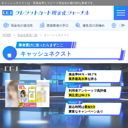
キャッシュネクストは、高換金率とスピード現金化が魅力的な業者です。
現金化の違法性
悪徳業者の手口
優良店の見極め
トラブ
HOME
現金化業者一覧
キャッシュネクスト
業者選びに迷ったらまずここ
キャッシュネクスト
1
POINT
換金率94％～98.7％
業界最高水準
を誇る
2
POINT
利用者アンケートで高評価
満足度は96.2％
3
POINT
振込時間は
最短5分
豊富なキャンペーンあり