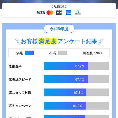
【 対応銘柄 】
令和8年度
お客様
満
足
度
アンケート結果
満足
不満
回答数：960
①換金率
67.2%
②振込スピード
67.1%
③スタッフ対応
65.3%
④キャンペーン
64.0%