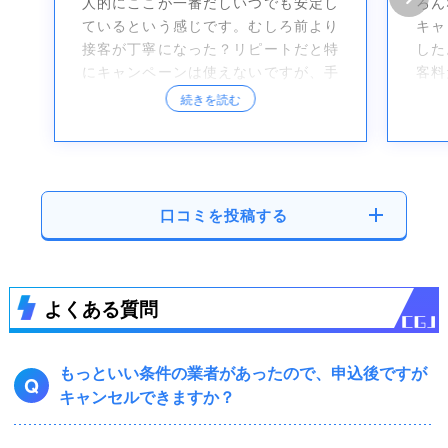
人的にここが一番だしいつでも安定し
ろん
ているという感じです。むしろ前より
キャ
接客が丁寧になった？リピートだと特
した
にキャンペーンは使えないですが、手
客料
数料も常識の範囲内なのでこれからも
つぶ
続きを読む
しばらくはお世話になる予定です。
口コミを投稿する
よくある質問
もっといい条件の業者があったので、申込後ですが
Q
キャンセルできますか？