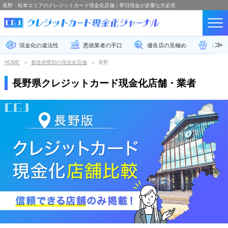
長野・松本エリアのクレジットカード現金化店舗｜即日現金が必要な方必見
現金化の違法性
悪徳業者の手口
優良店の見極め
トラブ
HOME
都道府県別の現金化店舗
長野
長野県クレジットカード現金化店舗・業者