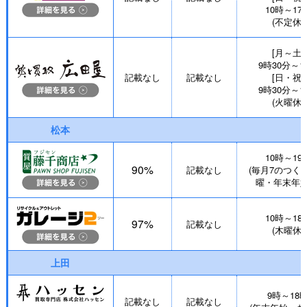
10時～17
(不定休)
[月～土]
9時30分～1
記載なし
記載なし
[日・祝]
9時30分～1
(火曜休)
松本
10時～19
90%
記載なし
(毎月7のつく
曜・年末年始
10時～18
97%
記載なし
(木曜休)
上田
9時～18
記載なし
記載なし