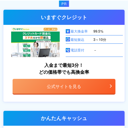
いますぐクレジット
最大換金率
99.5%
最短振込
3～10分
電話受付
－
入金まで最短3分！
どの価格帯でも高換金率
公式サイトを見る
かんたんキャッシュ