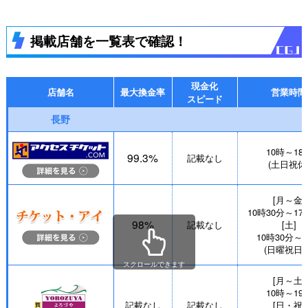
掲載店舗を一覧表で確認！
現金化
店舗名
最大換金率
営業時間
スピード
長野
10時～18
99.3%
記載なし
(土日祝休
[月～金]
10時30分～17
98%
記載なし
[土]
10時30分～
(日曜祝日休
スクロールできます
[月～土]
10時～19
記載なし
記載なし
[日・祝]