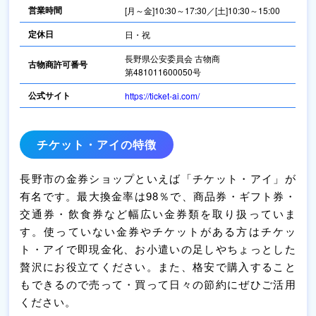
営業時間
[月～金]10:30～17:30／[土]10:30～15:00
定休日
日・祝
長野県公安委員会 古物商
古物商許可番号
第481011600050号
公式サイト
https://ticket-ai.com/
チケット・アイの特徴
長野市の金券ショップといえば「チケット・アイ」が
有名です。最大換金率は98％で、商品券・ギフト券・
交通券・飲食券など幅広い金券類を取り扱っていま
す。使っていない金券やチケットがある方はチケッ
ト・アイで即現金化、お小遣いの足しやちょっとした
贅沢にお役立てください。また、格安で購入すること
もできるので売って・買って日々の節約にぜひご活用
ください。