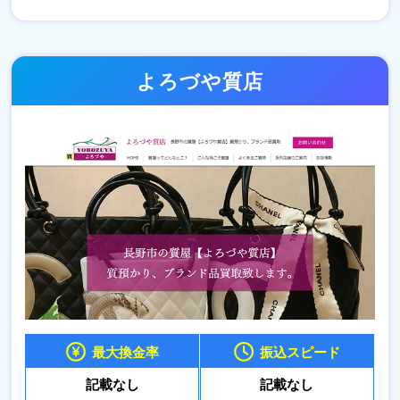
よろづや質店
最大換金率
振込スピード
記載なし
記載なし