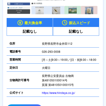
最大換金率
振込スピード
記載なし
記載なし
住所
長野県長野市金井田112
電話番号
026-293-0008
営業時間
[月～土]9:30～19:00／[日・祝]9:30～18:00
定休日
火曜日
長野県公安委員会 古物商
古物商許可番号
第481050100014号
質屋 第481050100015号
公式サイト
https://www.hirotaya.co.jp/