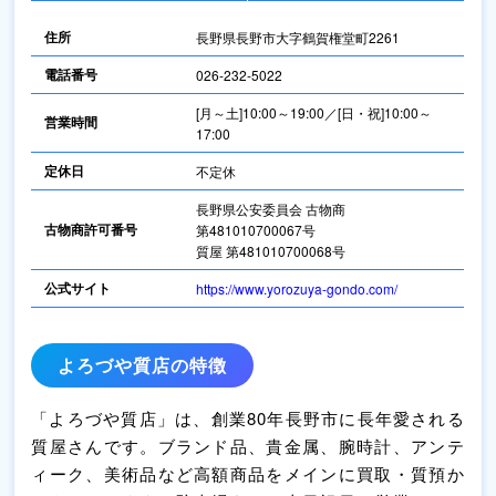
住所
長野県長野市大字鶴賀権堂町2261
電話番号
026-232-5022
[月～土]10:00～19:00／[日・祝]10:00～
営業時間
17:00
定休日
不定休
長野県公安委員会 古物商
古物商許可番号
第481010700067号
質屋 第481010700068号
公式サイト
https://www.yorozuya-gondo.com/
よろづや質店の特徴
「よろづや質店」は、創業80年長野市に長年愛される
質屋さんです。ブランド品、貴金属、腕時計、アンテ
ィーク、美術品など高額商品をメインに買取・質預か