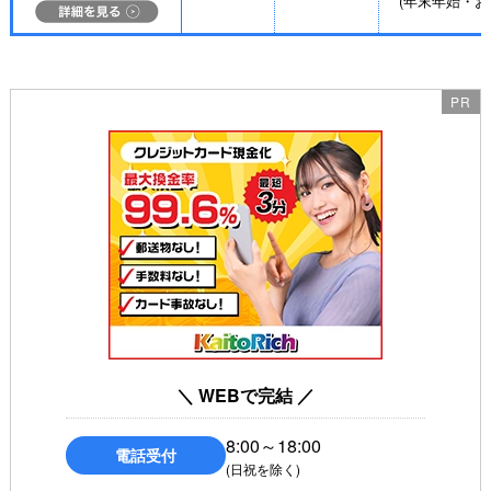
(年末年始・お
＼ WEBで完結 ／
8:00～18:00
電話受付
(日祝を除く)