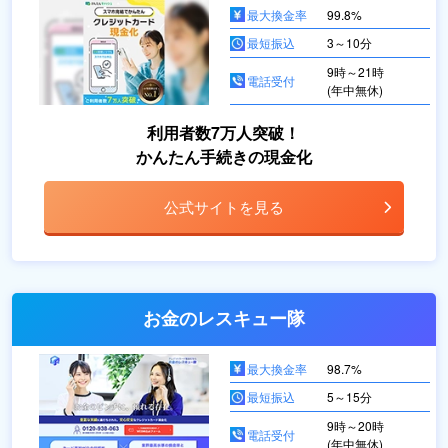
最大換金率
99.8%
最短振込
3～10分
9時～21時
電話受付
(年中無休)
利用者数7万人突破！
かんたん手続きの現金化
公式サイトを見る
お金のレスキュー隊
最大換金率
98.7%
最短振込
5～15分
9時～20時
電話受付
(年中無休)