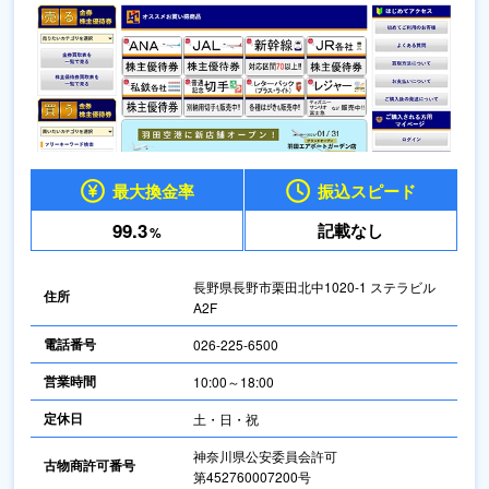
最大換金率
振込スピード
99.3
記載なし
%
長野県長野市栗田北中1020-1 ステラビル
住所
A2F
電話番号
026-225-6500
営業時間
10:00～18:00
定休日
土・日・祝
神奈川県公安委員会許可
古物商許可番号
第452760007200号