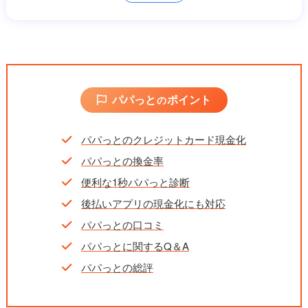
換金率
初回83%～93%、2回目以降80%～90%
振込時間
最短5分
営業時間
9:00～20:00（毎月1日のみ24時間営業）
キャンペーン
抽選で5万円キャッシュバック
パパっと
ポイント
の
パパっとのクレジットカード現金化
パパっとの換金率
便利な1秒パパっと診断
後払いアプリの現金化にも対応
パパっとの口コミ
パパっとに関するQ＆A
パパっとの総評