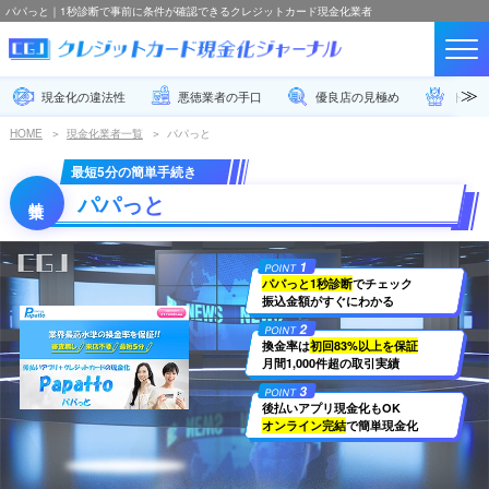
パパっと｜1秒診断で事前に条件が確認できるクレジットカード現金化業者
現金化の違法性
悪徳業者の手口
優良店の見極め
トラブ
HOME
現金化業者一覧
パパっと
最短5分の簡単手続き
パパっと
1
POINT
パパっと1秒診断
でチェック
振込金額がすぐにわかる
2
POINT
換金率は
初回83%以上を保証
月間1,000件超の取引実績
3
POINT
後払いアプリ現金化もOK
オンライン完結
で簡単現金化