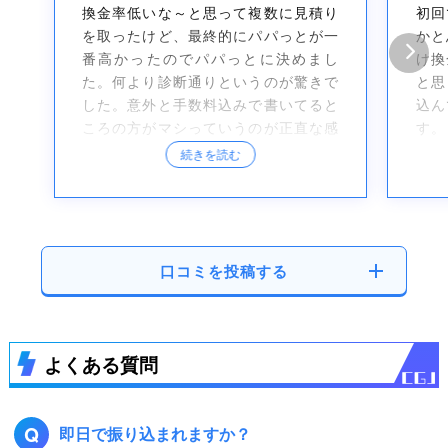
換金率低いな～と思って複数に見積り
初回
を取ったけど、最終的にパパっとが一
かと
番高かったのでパパっとに決めまし
け換
た。何より診断通りというのが驚きで
と思
した。意外と手数料込みで書いてると
込ん
ころの方がマシっていうのが正直な感
す。
想です。
続きを読む
口コミを投稿する
よくある質問
Q
即日で振り込まれますか？