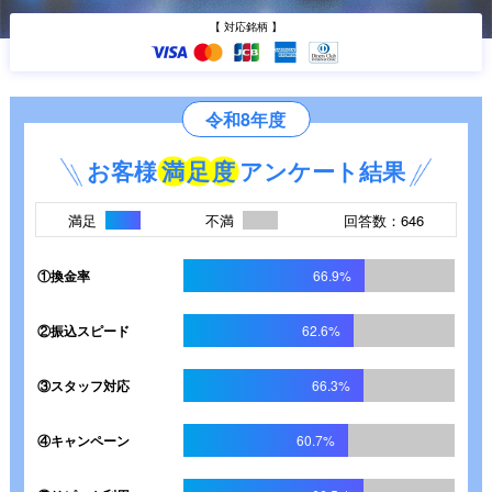
【 対応銘柄 】
令和8年度
お客様
満
足
度
アンケート結果
満足
不満
回答数：646
①換金率
66.9%
②振込スピード
62.6%
③スタッフ対応
66.3%
④キャンペーン
60.7%