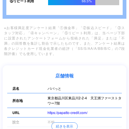
⑤リピート利用
66.5%
※お客様満足度アンケート結果「①換金率」「②振込スピード」「③ス
タッフ対応」「④キャンペーン」「⑤リピート利用」は、当ページ下部
に設置されたアンケートフォームから投稿された「満足」または「不
満」の回答数を集計し割合で示したものです。また、アンケート結果は
各クレジットカード現金化業者の総評（「SS/S/AA/A/BB/B/C」の7段
階評価）でも使用しています。
店舗情報
店名
パパっと
東京都品川区東品川2-2-4 天王洲ファーストタ
所在地
ワー7階
URL
https://papatto-credit.com/
設立
不明
続きを表示