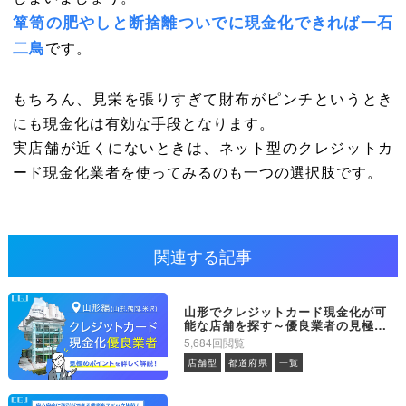
箪笥の肥やしと断捨離ついでに現金化できれば一石
二鳥
です。
もちろん、見栄を張りすぎて財布がピンチというとき
にも現金化は有効な手段となります。
実店舗が近くにないときは、ネット型のクレジットカ
ード現金化業者を使ってみるのも一つの選択肢です。
関連する記事
山形でクレジットカード現金化が可
能な店舗を探す～優良業者の見極め
方とは
5,684回閲覧
店舗型
都道府県
一覧