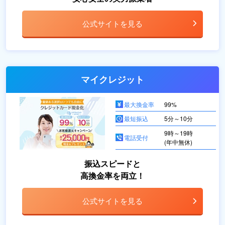
公式サイトを見る
マイクレジット
最大換金率
99%
最短振込
5分～10分
9時～19時
電話受付
(年中無休)
振込スピードと
高換金率を両立！
公式サイトを見る