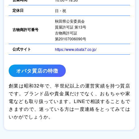
定休日
日・祝
秋田県公安委員会
質屋許可証 第13号
古物商許可番号
古物商許可証
第20107006090号
公式サイト
https://www.obata7.co.jp/
オバタ質店の特徴
創業は昭和32年で、半世紀以上の運営実績を持つ質店
です。ブランド品や貴金属だけでなく、おもちゃや家
電なども取り扱っています。LINEで相談することもで
きますので、迷っている方は一度連絡をとってみては
いかがでしょうか。