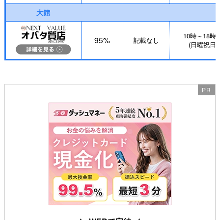
大館
10時～18時
95%
記載なし
(日曜祝日休