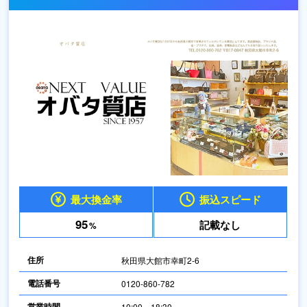
最大換金率
振込スピード
95
記載なし
%
住所
秋田県大館市幸町2-6
電話番号
0120-860-782
営業時間
10:00～18:30