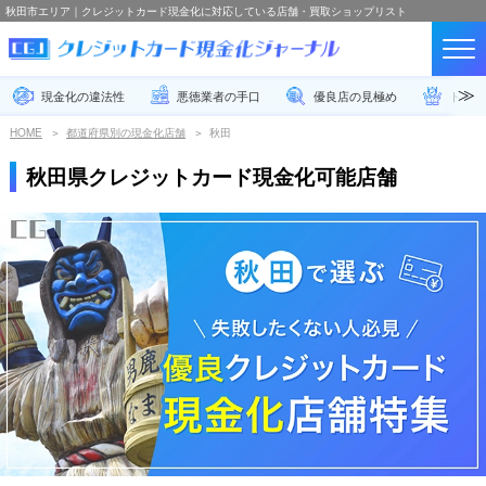
秋田市エリア｜クレジットカード現金化に対応している店舗・買取ショップリスト
現金化の違法性
悪徳業者の手口
優良店の見極め
トラブ
HOME
都道府県別の現金化店舗
秋田
秋田県クレジットカード現金化可能店舗