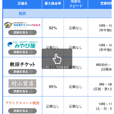
現金化
店舗名
最大換金率
営業時間
スピード
秋田
10時～19
92%
記載なし
(年中無休
10時～19
記載なし
記載なし
(年中無休
9時30分～1
94%
記載なし
スクロールできます
(日曜休)
9時～18
95%
記載なし
(日祝・第1土
10時～17
記載なし
記載なし
(土・日・祝