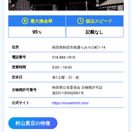
最大換金率
振込スピード
95
記載なし
%
住所
秋田県秋田市南通りみその町1-14
電話番号
018-884-1919
営業時間
9:00～18:00
定休日
第1土曜・日・祝
秋田県公安委員会 古物商許可証
古物商許可番号
第231130002061号
公式サイト
https://murashichi.com/
村山質店の特徴