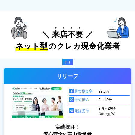
＼
来
店
不
要
／
ネット型
のクレカ現金化業者
リリーフ
最大換金率
99.5%
最短振込
5～15分
9時～20時
電話受付
(年中無休)
実績抜群！
安心安全の実力派業者