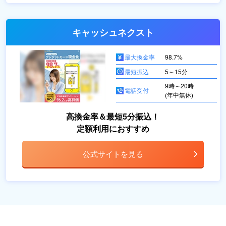
キャッシュネクスト
最大換金率
98.7%
最短振込
5～15分
9時～20時
電話受付
(年中無休)
高換金率＆最短5分振込！
定額利用におすすめ
公式サイトを見る