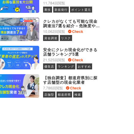
に関するお得なテクニック
11,784回閲覧
裏技
新規発行
ポイント還元
クレカがなくても可能な現金
調達法7選を紹介－危険度やメ
リット・デメリットと併せて
10,062回閲覧
Check
紹介
資金調達
リスク
安全にクレカ現金化ができる
店舗ランキング5選
21,525回閲覧
Check
優良店
ランキング
おすすめ
【独自調査】都道府県別に探
す店舗型の現金化業者
7,786回閲覧
Check
店舗型
都道府県
検索