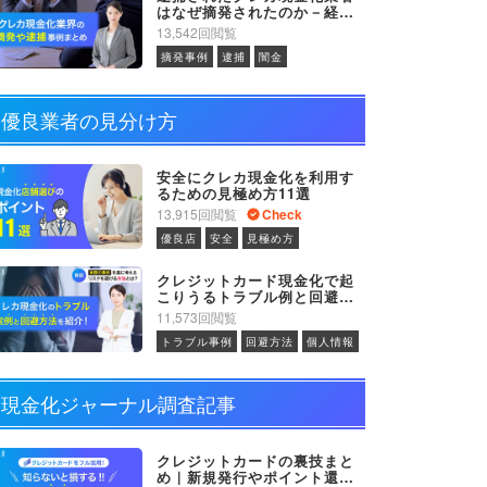
はなぜ摘発されたのか－経緯
や背景を解説
13,542回閲覧
摘発事例
逮捕
闇金
優良業者の見分け方
安全にクレカ現金化を利用す
るための見極め方11選
13,915回閲覧
Check
優良店
安全
見極め方
クレジットカード現金化で起
こりうるトラブル例と回避方
法を解説
11,573回閲覧
トラブル事例
回避方法
個人情報
現金化ジャーナル調査記事
クレジットカードの裏技まと
め｜新規発行やポイント還元