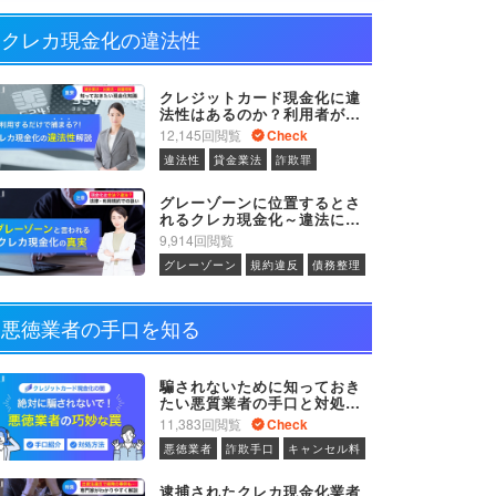
クレカ現金化の違法性
クレジットカード現金化に違
法性はあるのか？利用者が罪
に問われる可能性について
12,145回閲覧
Check
違法性
貸金業法
詐欺罪
グレーゾーンに位置するとさ
れるクレカ現金化～違法にな
らない理由とは
9,914回閲覧
グレーゾーン
規約違反
債務整理
悪徳業者の手口を知る
騙されないために知っておき
たい悪質業者の手口と対処方
法
11,383回閲覧
Check
悪徳業者
詐欺手口
キャンセル料
逮捕されたクレカ現金化業者