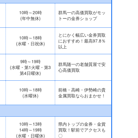
10時～20時
群馬一の高価買取がモッ
(年中無休)
トーの金券ショップ
とにかく幅広い金券買取
10時～18時
におすすめ！最高97.8％
(水曜・日祝休)
以上
9時～19時
群馬随一の老舗質屋で安
(水曜・第1火曜・第3
心高価買取
第4日曜休)
10時～18時
前橋・高崎・伊勢崎の貴
(水曜休)
金属買取ならおまかせ！
10時～13時
県内トップの金券・金貨
14時～19時
買取！駅前でアクセスも
(水曜・日曜休)
〇