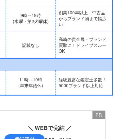
創業100年以上！中古品
9時～19時
からブランド物まで幅広
(水曜・第2火曜休)
い
高崎の貴金属・ブランド
記載なし
買取に！ドライブスルー
OK
11時～19時
経験豊富な鑑定士多数！
(年末年始休)
5000ブランド以上対応
＼ WEBで完結 ／