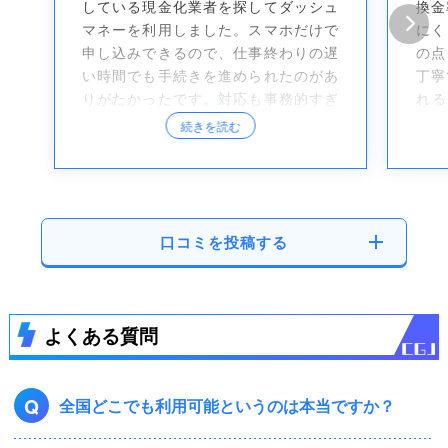
している現金化業者を探してダッシュ
換金
マネーを利用しました。スマホだけで
にく
申し込みできるので、仕事終わりの遅
の点
い時間でも手続きを進められたのがあ
丁寧
りがたかったです。対応も事務的すぎ
れる
ず、こちらの状況を確認しながら進め
す。
続きを読む
てくれたので安心感がありました。換
が、
金率も想像していたより悪くなく、急
くれ
場をしのぐには十分だったと思いま
ので
す。スピード重視で探している人には
ーズ
向いているサービスだと感じました。
口コミを投稿する
よくある質問
Q
全国どこでも利用可能というのは本当ですか？