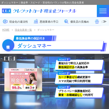
ダッシュマネー｜換金率・スピード・安全性のバランスが取れた現金化業者
現金化の違法性
悪徳業者の手口
優良店の見極め
トラブ
HOME
現金化業者一覧
ダッシュマネー
最低換金率の保証付き
ダッシュマネー
1
POINT
最短3分で即日入金対応中
最低保証付き
の高換金率
2
POINT
カード事故ゼロ
継続更新中
スマホ完結で即日利用可能
3
POINT
プライバシー保護徹底対応
審査・在籍確認なし
で利用可