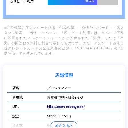
⑤リピート利用
70.5%
※お客様満足度アンケート結果「①換金率」「②振込スピード」「③ス
タッフ対応」「④キャンペーン」「⑤リピート利用」は、当ページ下部
に設置されたアンケートフォームから投稿された「満足」または「不
満」の回答数を集計し割合で示したものです。また、アンケート結果は
各クレジットカード現金化業者の総評（「SS/S/AA/A/BB/B/C」の7段
階評価）でも使用しています。
店舗情報
店名
ダッシュマネー
所在地
東京都渋谷区渋谷2-2-3
URL
https://dash-money.com/
設立
2011年（15年）
続きを表示
換金率
94%～99.5%