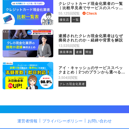
クレジットカード現金化業者の一覧
｜比較早見表でサービスのスペック
が一目でわかる
55,125回閲覧
Check
優良店
一覧
逮捕されたクレカ現金化業者はなぜ
摘発されたのか－経緯や背景を解説
13,535回閲覧
摘発事例
逮捕
闇金
アイ・キャッシュのサービススペッ
クまとめ｜2つのプランから選べるク
レカ現金化
3,504回閲覧
クレカ現金化業者
運営者情報
プライバシーポリシー
お問い合わせ