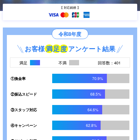
【 対応銘柄 】
令和8年度
お客様
満
足
度
アンケート結果
満足
不満
回答数：401
①換金率
70.9%
②振込スピード
68.5%
③スタッフ対応
64.6%
④キャンペーン
62.8%