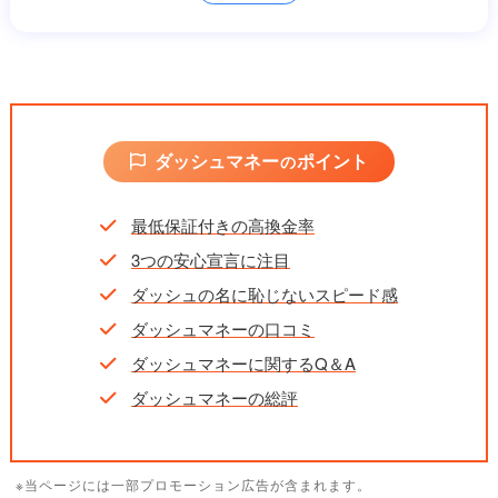
振込時間
最短3分
営業時間
9:00～18:00（土日祝9:00～17:00）
キャンペーン
初回利用時換金率3％UP
ダッシュマネー
ポイント
の
最低保証付きの高換金率
3つの安心宣言に注目
ダッシュの名に恥じないスピード感
ダッシュマネーの口コミ
ダッシュマネーに関するQ＆A
ダッシュマネーの総評
※当ページには一部プロモーション広告が含まれます。