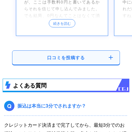
が、ここは手数料0円と書いてあるか
中に
らそれを信じて申し込んでみました。
れだ
でも結局、0円なんてことはなくて消
すね
費税？とかは引かれたので他とあんま
にや
続きを読む
り変わらなかったです。たしかに手数
料は0円なのかもしれないですけど
ね。
口コミを投稿する
よくある質問
Q
振込は本当に3分でされますか？
クレジットカード決済まで完了してから、最短3分でのお