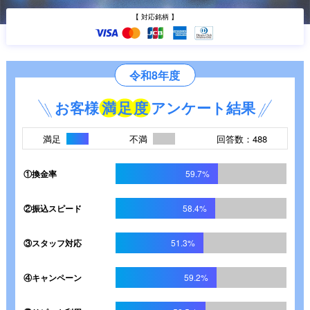
【 対応銘柄 】
令和8年度
お客様
満
足
度
アンケート結果
満足
不満
回答数：488
①換金率
59.7%
②振込スピード
58.4%
③スタッフ対応
51.3%
④キャンペーン
59.2%