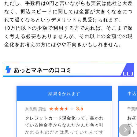
ただし、手数料は0円と言いながらも実質は他社と大差
なく、振込スピードに関しては金額が大きくなるにつ
れて遅くなるというデメリットも見受けられます。
10万円以下の少額で利用する方であれば、そこまで深
く考える必要もありませんが、それ以上の金額での現
金化をお考えの方にはやや不向きかもしれません。
あっとマネーの口コミ
結局引かれます
申込
3.5
奈良県 男性
千葉
クレジットカード現金化って、書かれ
お昼
ている換金率からなんだかんだ色々引
が、
かれるものだとは思っていたんです
まト