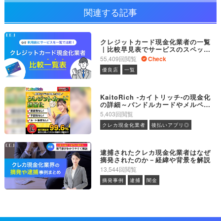
関連する記事
クレジットカード現金化業者の一覧
｜比較早見表でサービスのスペック
が一目でわかる
55,409回閲覧
Check
優良店
一覧
KaitoRich -カイトリッチ-の現金化
の詳細～バンドルカードやメルペイ
にも対応
5,403回閲覧
クレカ現金化業者
後払いアプリ◎
逮捕されたクレカ現金化業者はなぜ
摘発されたのか－経緯や背景を解説
13,544回閲覧
摘発事例
逮捕
闇金