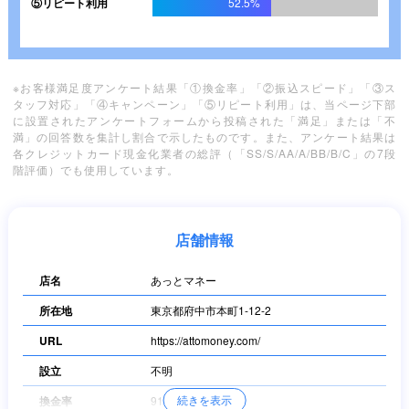
⑤リピート利用
52.5%
※お客様満足度アンケート結果「①換金率」「②振込スピード」「③ス
タッフ対応」「④キャンペーン」「⑤リピート利用」は、当ページ下部
に設置されたアンケートフォームから投稿された「満足」または「不
満」の回答数を集計し割合で示したものです。また、アンケート結果は
各クレジットカード現金化業者の総評（「SS/S/AA/A/BB/B/C」の7段
階評価）でも使用しています。
店舗情報
店名
あっとマネー
所在地
東京都府中市本町1-12-2
URL
https://attomoney.com/
設立
不明
続きを表示
換金率
91%～99.8%