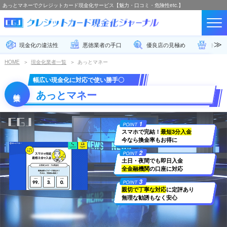
あっとマネーでクレジットカード現金化サービス【魅力・口コミ・危険性etc.】
現金化の違法性
悪徳業者の手口
優良店の見極め
トラブ
HOME
現金化業者一覧
あっとマネー
幅広い現金化に対応で使い勝手〇
あっとマネー
1
POINT
スマホで完結！
最短3分入金
今なら換金率もお得に
2
POINT
土日・夜間でも即日入金
全金融機関
の口座に対応
3
POINT
親切で丁寧な対応
に定評あり
無理な勧誘もなく安心