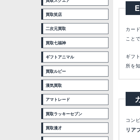
買取スクエア
買取笑店
二次元買取
カー
こと
買取七福神
ギフ
ギフトアニマル
所を
買取ルビー
漢気買取
アマトレード
買取ラッキーセブン
コン
買取漫才
リア