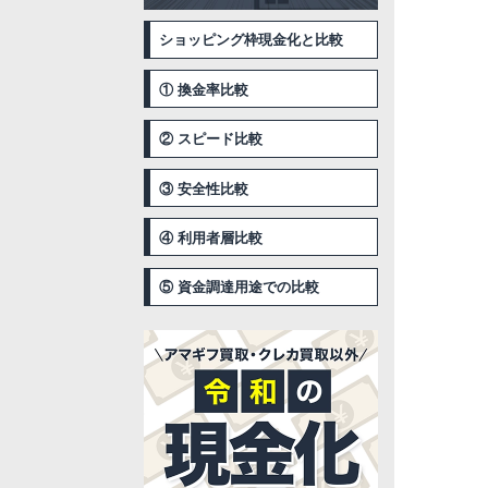
ショッピング枠現金化と比較
① 換金率比較
② スピード比較
③ 安全性比較
④ 利用者層比較
⑤ 資金調達用途での比較