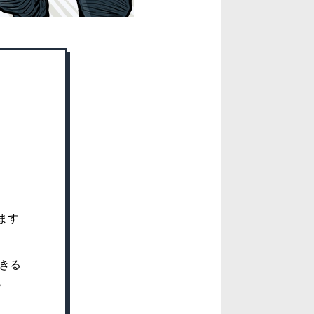
ます
できる
フ