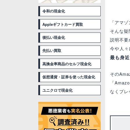
令和の現金化
「アマゾ
Appleギフトカード買取
そんな疑
後払い現金化
説明不要
今や人々
先払い買取
最も身近
高換金率商品のセルフ現金化
そのAm
仮想通貨・証券を使った現金化
「Ama
ユニクロで現金化
なくプレ