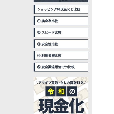
ショッピング枠現金化と比較
① 換金率比較
② スピード比較
③ 安全性比較
④ 利用者層比較
⑤ 資金調達用途での比較