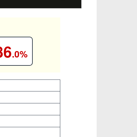
86
.0%