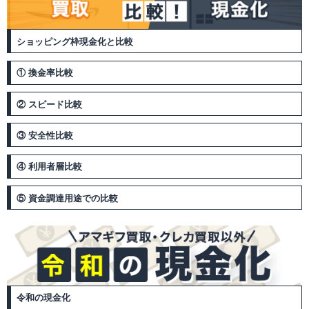
ショッピング枠現金化と比較
① 換金率比較
② スピード比較
③ 安全性比較
④ 利用者層比較
⑤ 資金調達用途での比較
令和の現金化