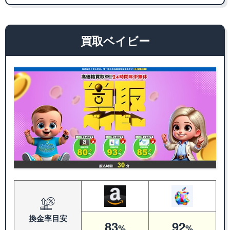
買取ベイビー
換金率
目安
83
92
%
%