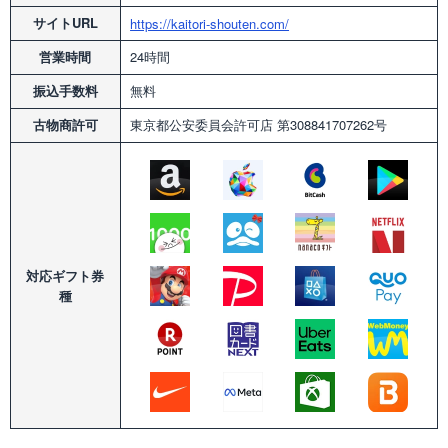
サイトURL
https://kaitori-shouten.com/
営業時間
24時間
振込手数料
無料
古物商許可
東京都公安委員会許可店
第308841707262号
対応
ギフト券
種