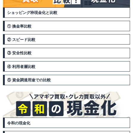
ショッピング枠現金化と比較
① 換金率比較
② スピード比較
③ 安全性比較
④ 利用者層比較
⑤ 資金調達用途での比較
令和の現金化