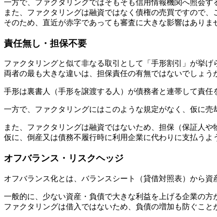
一方で、ファクタリングではそもそも信用情報機関へ照会す
また、ファクタリングは融資ではなく債権の売買ですので、
そのため、直近が赤字であっても審査に大きな影響はありま
責任無し・担保不要
ファクタリングと似て非なる取引として「手形割引」が挙げ
両者の最も大きな違いは、担保責任の有無ではないでしょう
手形は裏書人（手形を譲渡する人）が債務者と連帯して責任
一方で、ファクタリングにはこのような規定がなく、仮に売
また、ファクタリングは融資ではないため、担保（保証人や
仮に、倒産又は債務不履行時に利用企業に代わりに支払うよ
オフバランス・リスクヘッジ
オフバランス化とは、バランスシート（貸借対照表）から資
一般的に、少ない資産・負債で大きな利益を上げる企業の方
ファクタリングは借入ではないため、負債の増加も防ぐこと