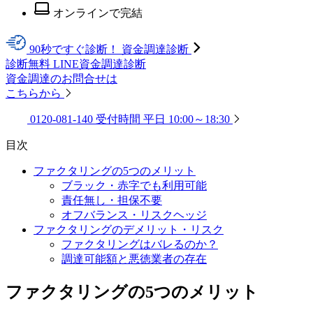
オンラインで完結
90秒ですぐ診断！
資金調達診断
診断無料
LINE資金調達診断
資金調達のお問合せは
こちらから
0120-081-140
受付時間
平日 10:00～18:30
目次
ファクタリングの5つのメリット
ブラック・赤字でも利用可能
責任無し・担保不要
オフバランス・リスクヘッジ
ファクタリングのデメリット・リスク
ファクタリングはバレるのか？
調達可能額と悪徳業者の存在
ファクタリングの5つのメリット