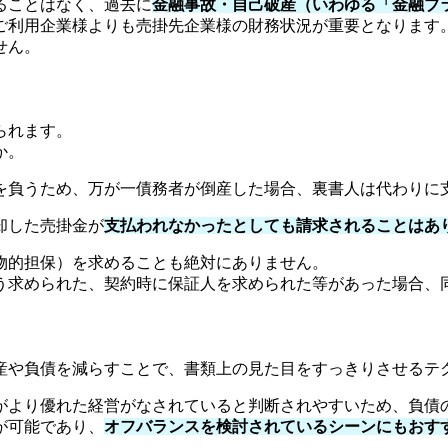
ることはなく、過去に
金融事故・自己破産（いわゆる「金融ブ
ご利用企業様よりも売掛先企業様の財務状況が重要となります
せん。
られます。
か。
を負うため、万が一債務者が倒産した場合、裏書人は代わりに
却した売掛金が
支払われなかったとしても請求されることはあ
物的担保）を求めることも絶対にありません。
う求められた、契約時に保証人を求められた等があった場合、
産や負債を減らすことで、書類上の見た目をすっきりさせるテ
がより優れた経営がなされていると判断されやすいため、負債
が可能であり、
オフバランスを検討されているシーンにもおす