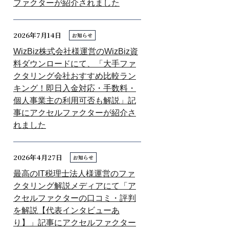
ファクターが紹介されました
2026年7月14日
お知らせ
WizBiz株式会社様運営のWizBiz資
料ダウンロードにて、「大手ファ
クタリング会社おすすめ比較ラン
キング！即日入金対応・手数料・
個人事業主の利用可否も解説」記
事にアクセルファクターが紹介さ
れました
2026年4月27日
お知らせ
最高のIT税理士法人様運営のファ
クタリング解説メディアにて「ア
クセルファクターの口コミ・評判
を解説【代表インタビューあ
り】」記事にアクセルファクター