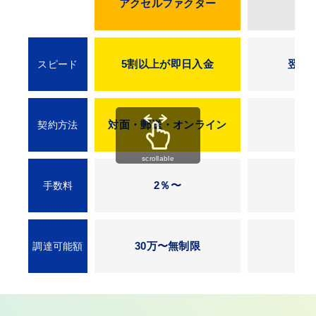
アクセルファクター
5割以上が即日入金
翌日
スピード
対面・郵送・オンライン
契約方法
オ
scrollable
2％〜
2
手数料
30万〜無制限
1万
調達可能額