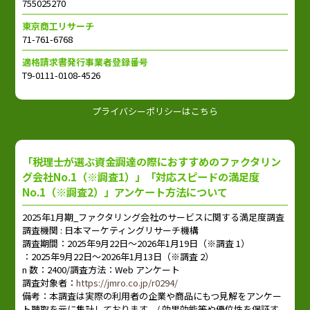
755025270
東京商工リサーチ
71-761-6768
適格請求書発行事業者登録番号
T9-0111-0108-4526
プライバシーポリシーはこちら
「税理士が選ぶ資金調達の際におすすめのファクタリン
グ会社No.1（※調査1）」
「対応スピードの満足度
No.1（※調査2）」
アンケート方法について
2025年1月期_ファクタリング会社のサービスに関する満足度調査
調査機関 : 日本マーケティングリサーチ機構
調査期間：2025年9月22日～2026年1月19日（※調査 1）
：2025年9月22日～2026年1月13日（※調査 2）
n 数：2400/調査方法：Web アンケート
調査対象者：
https://jmro.co.jp/r0294/
備考：本調査は実際の利用者の企業や商品にもつ見解をアンケー
ト聴取を元に集計しております。/ 効果効能等や優位性を保証す