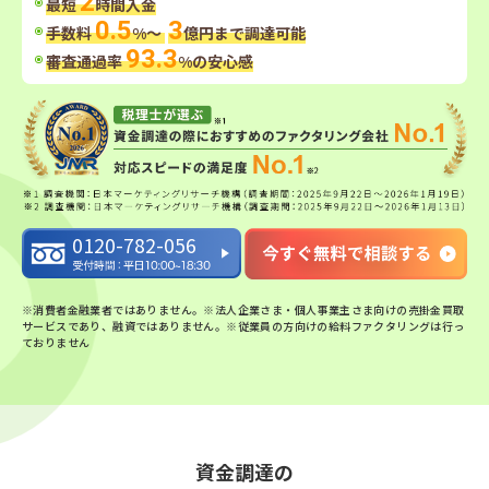
2
最短
時間
入金
0.5
3
手数料
%〜
億円まで調達可能
93.3
審査通過率
%の
安心感
0120-782-056
※消費者金融業者ではありません。※法人企業さま・個人事業主さま向けの売掛金買取
サービスであり、融資ではありません。※従業員の方向けの給料ファクタリングは行っ
ておりません
資金調達の